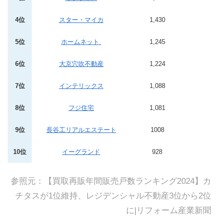
4位
スター・マイカ
1,430
5位
ホームネット
1,245
6位
大京穴吹不動産
1,224
7位
インテリックス
1,088
8位
フジ住宅
1,081
9位
長谷工リアルエステート
1008
10位
イーグランド
928
参照元：
【買取再販年間販売戸数ランキング2024】カ
チタスが1位維持、レジデンシャル不動産3位から2位
に|リフォーム産業新聞