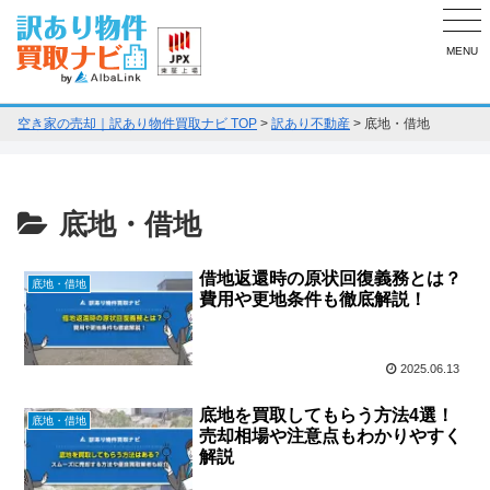
MENU
空き家の売却｜訳あり物件買取ナビ TOP
>
訳あり不動産
>
底地・借地
底地・借地
借地返還時の原状回復義務とは？
底地・借地
費用や更地条件も徹底解説！
2025.06.13
底地を買取してもらう方法4選！
底地・借地
売却相場や注意点もわかりやすく
解説