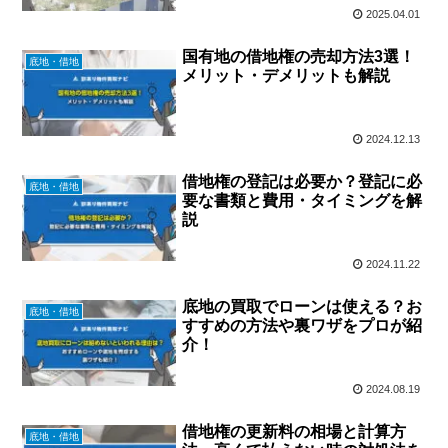
2025.04.01
国有地の借地権の売却方法3選！
底地・借地
メリット・デメリットも解説
2024.12.13
借地権の登記は必要か？登記に必
底地・借地
要な書類と費用・タイミングを解
説
2024.11.22
底地の買取でローンは使える？お
底地・借地
すすめの方法や裏ワザをプロが紹
介！
2024.08.19
借地権の更新料の相場と計算方
底地・借地