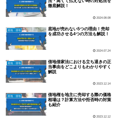
法・高くて払えない時の対処法を
徹底解説！
2024.08.08
底地が売れない5つの理由！売却
底地・借地
を成功させる4つの方法も解説！
2024.07.24
借地借家法における立ち退きの正
底地・借地
当事由をどこよりもわかりやすく
解説
2023.12.14
借地権を地主に売却する際の価格
底地・借地
相場は？計算方法や拒否時の対策
も紹介
2023.12.12