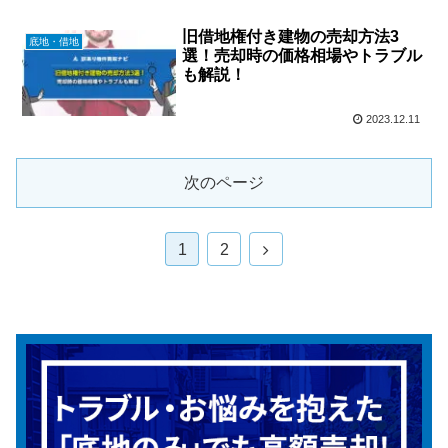
旧借地権付き建物の売却方法3
底地・借地
選！売却時の価格相場やトラブル
も解説！
2023.12.11
次のページ
次
1
2
へ