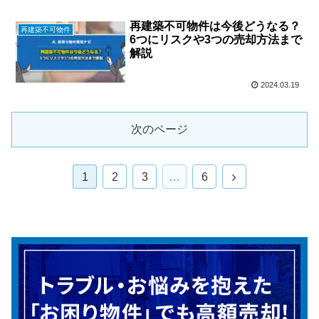
再建築不可物件は今後どうなる？
再建築不可物件
6つにリスクや3つの売却方法まで
解説
2024.03.19
次のページ
次
1
2
3
…
6
へ