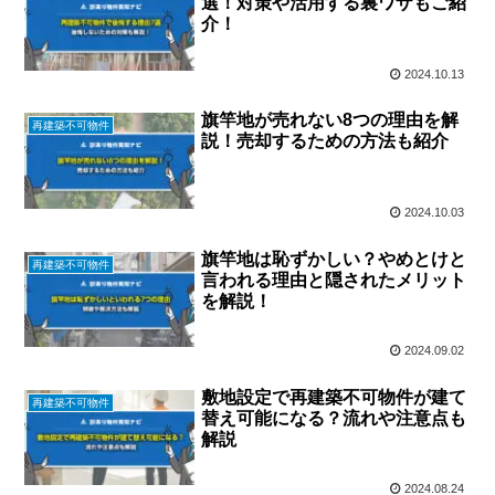
選！対策や活用する裏ワザもご紹
介！
2024.10.13
旗竿地が売れない8つの理由を解
再建築不可物件
説！売却するための方法も紹介
2024.10.03
旗竿地は恥ずかしい？やめとけと
再建築不可物件
言われる理由と隠されたメリット
を解説！
2024.09.02
敷地設定で再建築不可物件が建て
再建築不可物件
替え可能になる？流れや注意点も
解説
2024.08.24