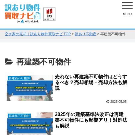
MENU
空き家の売却｜訳あり物件買取ナビ TOP
>
訳あり不動産
>
再建築不可物件
再建築不可物件
売れない再建築不可物件はどうす
再建築不可物件
るべき？売却相場・売却方法も解
説
2025.05.08
2025年の建築基準法改正は再建
再建築不可物件
築不可物件にも影響アリ！対処法
も解説