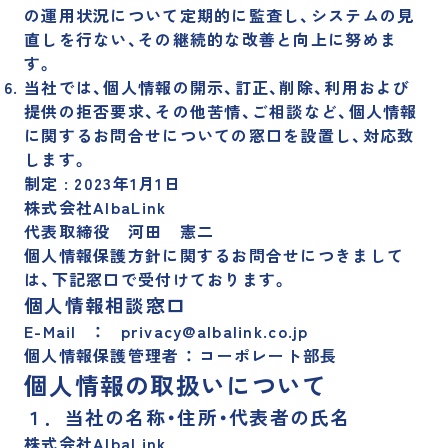
採用サイト
の運用状況について定期的に監査し、システムの見
直しを行ない、その継続的な改善と向上に努めま
す。
当社では、個人情報の開示、訂正、削除、利用および
運営メディア
提供の拒否要求、その他苦情、ご相談など、個人情報
に関するお問合せについての窓口を設置し、対応致
訳あり物件買取プロ
訳あり物件買取ナビ
します。
制定 : 2023年1月1日
不動産投資の森
空き家買取隊
株式会社AlbaLink
代表取締役 河田 憲二
個人情報保護方針に関するお問合せにつきまして
は、下記窓口で受付けております。
個人情報相談窓口
E-Mail ： privacy@albalink.co.jp
個人情報保護管理者 ： コーポレート部長
個人情報の取扱いについて
１．当社の名称・住所・代表者の氏名
株式会社AlbaLink