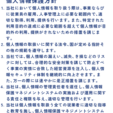
個人情報保護方針
当社において個人情報を取り扱う際は、事業ならび
企業理念
事業紹介
に従業員の雇用、人事管理上に必要な範囲内で、適
経営陣紹介
会社概要・沿革
切な取得、利用、提供を行います。また、特定された
支店一覧
サステナビリティ
利用目的の達成に必要な範囲を超えて個人情報が目
的外の利用、提供がされないための措置を講じま
自治体の方へ
不動産投資家の方へ
す。
個人情報の取扱いに関する法令、国が定める指針そ
IR情報
の他の規範を遵守します。
当社では、個人情報の漏えい、滅失、き損などのリス
クに対しては、合理的な安全対策を講じて防止すべ
く事業の実情に合致した経営資源を注入し、個人情
お知らせ
報セキュリティ体制を継続的に向上させます。ま
た、万一の際には速やかに是正措置を講じます。
不動産売却の無料査定
当社は、個人情報の管理責任者を選任し、個人情報
保護マネジメントシステムの実施および運用に関す
相続や不動産に関するご相談
る責任と権限を与え、適切な管理を行います。
その他お問い合わせ
当社は個人情報を取扱う全ての従業者に適切な指導
と教育を施し、個人情報保護マネジメントシステム