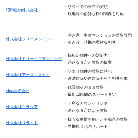
・杉並区での長年の実績
昭和建物株式会社
・底地等の複雑な権利関係も対応
・空き家・中古マンションの買取専門
株式会社フリースタイル
・引き渡し時期の柔軟な相談
・幅広い物件への対応力
株式会社ドリームプランニング
・迅速な査定と買取の提案
・訳あり物件の買取に特化
株式会社アース・スカイ
・違法建築や再建築不可も相談可能
・残置物そのまま買取
idea株式会社
・最短12時間のスピード査定
・丁寧なカウンセリング
株式会社クラシア
・適正な査定による買取
・様々な事情を抱えた不動産の買取
株式会社リライト
・早期現金化のサポート