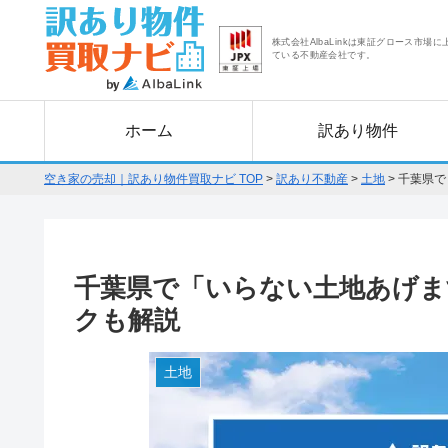
株式会社AlbaLinkは東証グロース市場に
ている不動産会社です。
ホーム
訳あり物件
空き家の売却｜訳あり物件買取ナビ TOP
>
訳あり不動産
>
土地
>
千葉県で
千葉県で「いらない土地あげま
クも解説
土地