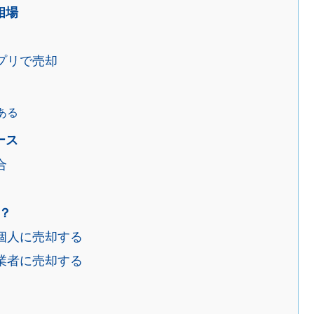
相場
プリで売却
ある
ース
合
？
個人に売却する
業者に売却する