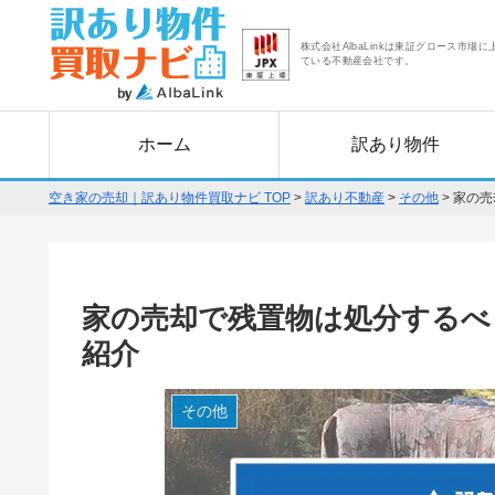
株式会社AlbaLinkは東証グロース市場に
ている不動産会社です。
ホーム
訳あり物件
空き家の売却｜訳あり物件買取ナビ TOP
>
訳あり不動産
>
その他
>
家の売
家の売却で残置物は処分するべ
紹介
その他