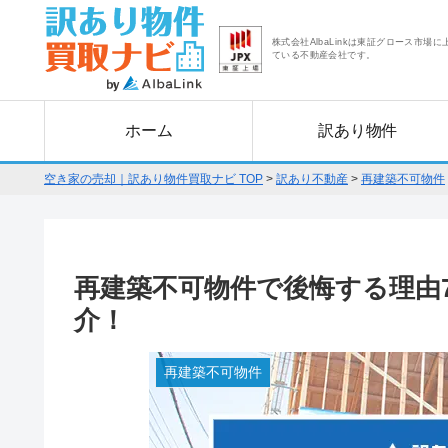
株式会社AlbaLinkは東証グロース市場に
ている不動産会社です。
ホーム
訳あり物件
空き家の売却｜訳あり物件買取ナビ TOP
>
訳あり不動産
>
再建築不可物件
再建築不可物件で後悔する理由
介！
再建築不可物件