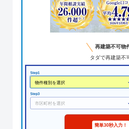
再建築不可物
タダで再建築不
Step1
Step3
簡単30秒入力！