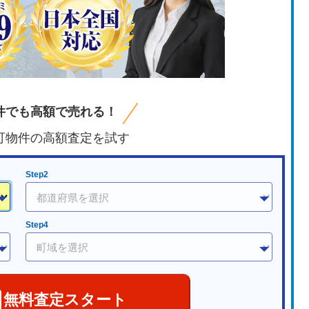
件でも高額で売れる！
可物件の高額査定を試す
Step2
Step4
無料査定スタート