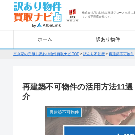
株式会社AlbaLinkは東証グロース市場に
ている不動産会社です。
ホーム
訳あり物件
空き家の売却｜訳あり物件買取ナビ TOP
>
訳あり不動産
>
再建築不可物件
再建築不可物件の活用方法11
介
再建築不可物件