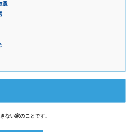
6選
選
る
きない家のこと
です。