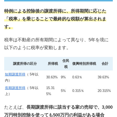
特例による控除後の譲渡所得に、所得期間に応じた
「税率」を乗じることで最終的な税額が算出されま
す。
税率は不動産の所有期間によって異なり、5年を境に
以下のように税率が変動します。
住民
譲渡所得の区分
所得税
復興特別所得税
合計
税
短期譲渡所得
（ 5年以
30.63%
9%
0.63％
39.63%
内）
長期譲渡所得
（ 5年以
15.31
5%
0.315％
20.315%
上）
5%
たとえば、
長期譲渡所得に該当する家の売却で、
3,000
万円特別控除を使っても500万円の利益がある場合