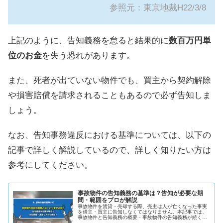
参照元：
東京地裁H22/3/8
上記のように、告知義務を怠ると結果的に
数百万円単
位のお金
を失う恐れがあります。
また、死者が出ていない物件でも、買主から契約解除
や損害賠償を請求されることもあるので必ず告知しま
しょう。
なお、告知事務違反における基準については、以下の
記事で詳しく解説しているので、詳しく知りたい方は
参考にしてください。
事故物件の告知義務の基準は？告知が必要な期
間・範囲をプロが解説
事故物件を賃貸・売却する際、売主は人が亡くなった事実
を借主・買主に告知しなくてはなりません。本記事では、
事故物件と告知義務の概要・事故物件の告知義務が続く期
間・告知義務を怠るリスク・告知義務の生じた事故物件を