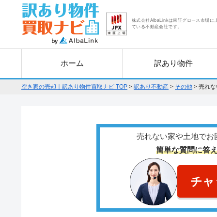
株式会社AlbaLinkは東証グロース市場に
ている不動産会社です。
ホーム
訳あり物件
空き家の売却｜訳あり物件買取ナビ TOP
>
訳あり不動産
>
その他
>
売れな
売れない家や土地でお
簡単な質問に答
チャ