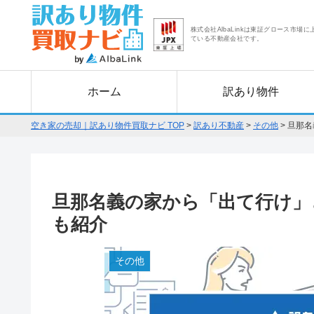
株式会社AlbaLinkは東証グロース市場に
ている不動産会社です。
ホーム
訳あり物件
空き家の売却｜訳あり物件買取ナビ TOP
>
訳あり不動産
>
その他
>
旦那名
旦那名義の家から「出て行け」
も紹介
その他