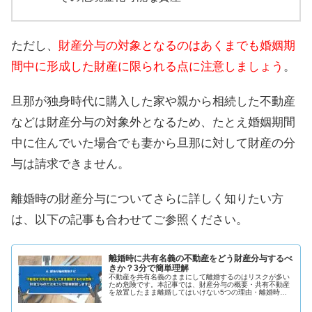
ただし、
財産分与の対象となるのはあくまでも婚姻期
間中に形成した財産に限られる点に注意しましょう
。
旦那が独身時代に購入した家や親から相続した不動産
などは財産分与の対象外となるため、たとえ婚姻期間
中に住んでいた場合でも妻から旦那に対して財産の分
与は請求できません。
離婚時の財産分与についてさらに詳しく知りたい方
は、以下の記事も合わせてご参照ください。
離婚時に共有名義の不動産をどう財産分与するべ
きか？3分で簡単理解
不動産を共有名義のままにして離婚するのはリスクが多い
ため危険です。本記事では、財産分与の概要・共有不動産
を放置したまま離婚してはいけない5つの理由・離婚時
（財産分与時）に共有名義を解消する2つの方法・共有名
義不動産を財産分与する流れと注意点を解説します。