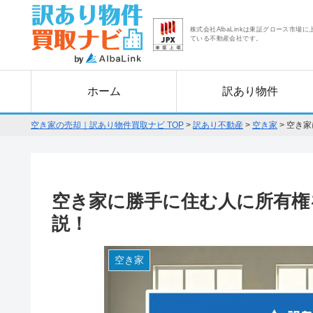
株式会社AlbaLinkは東証グロース市場に
ている不動産会社です。
ホーム
訳あり物件
空き家の売却｜訳あり物件買取ナビ TOP
>
訳あり不動産
>
空き家
>
空き家
空き家に勝手に住む人に所有権
説！
空き家