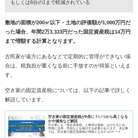
もしくは6分の1まで軽減されている
敷地の面積が200㎡以下・土地の評価額が1,000万円だ
った場合、年間2万3,333円だった固定資産税は14万円
まで増額する計算となります。
古民家が遠方にあるなどで定期的に管理ができない場
合は、税負担が重くなる前に手放すのが得策といえま
す。
空き家の固定資産税については、以下の記事で詳しく
解説しています。
空き家の固定資産税が6倍に？いつから高くなる
かや減免など解説
空き家にも「固定資産税」と都市計画税」はかかるため、
早期に活用・売却などを検討する必要があります。本記事
では、空き家の固定資産税が増税となる3つのケース・固
定資産税を支払わないとどうなるか・空き家の固定資産税