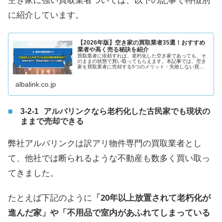
空き家に強い買取業者ついては、以下の記事で特徴別
に紹介しています。
【2026年版】空き家の買取業者35選！おすすめ
業者や高く売る秘訣を紹介
買取業者に依頼すれば、老朽化した空き家であっても、そ
のままの状態で買い取ってもらえます。本記事では、空き
家を買取業者に売却する5つのメリット・失敗しない買取
業者選び4選・空き家の優良買取業者35選・売却の流れに
ついて解説します。
albalink.co.jp
アルバリンクなら老朽化した古民家でも現状の
ままで売却できる
弊社アルバリンクは訳アリ物件専門の買取業者とし
て、他社では断られるような不動産も数多く買い取っ
てきました。
たとえば下記のように
「20年以上放置されて老朽化が
進んだ家」や「不用品で室内があふれてしまっている