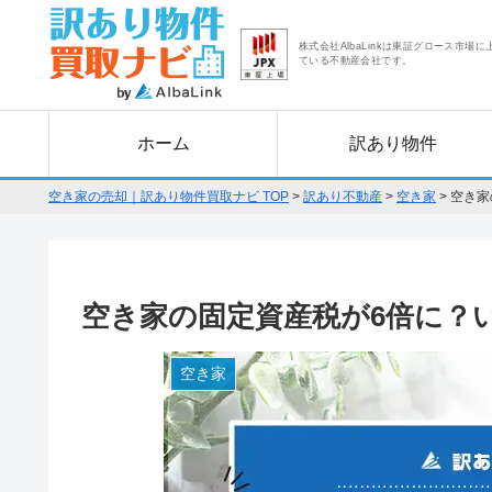
株式会社AlbaLinkは東証グロース市場に
ている不動産会社です。
ホーム
訳あり物件
空き家の売却｜訳あり物件買取ナビ TOP
>
訳あり不動産
>
空き家
>
空き家
空き家の固定資産税が6倍に？
空き家