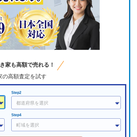
き家も高額で売れる！
家の高額査定を試す
Step2
Step4