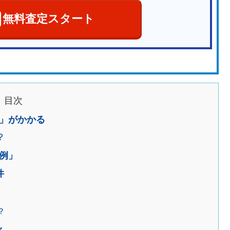
無料査定スタート
目次
」がかかる
？
例」
件
？