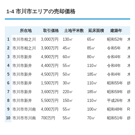
市川市エリアの売却価格
所在地
取引価格
土地平米数
延床面積
建築年
1
市川市相之川
3,000万円
130㎡
65㎡
昭和52年
木造
2
市川市相之川
3,900万円
45㎡
85㎡
令和5年
木造
3
市川市新井
4,900万円
60㎡
80㎡
令和4年
木造
4
市川市新井
4,400万円
55㎡
110㎡
令和4年
木造
5
市川市新井
4,500万円
50㎡
185㎡
令和4年
木造
6
市川市新井
1,500万円
30㎡
110㎡
昭和55年
鉄骨
7
市川市新井
3,600万円
220㎡
185㎡
昭和59年
鉄骨
8
市川市新井
5,500万円
150㎡
110㎡
平成26年
木造
9
市川市市川南
4,000万円
55㎡
100㎡
昭和48年
RC
10
市川市市川南
700万円
55㎡
70㎡
昭和51年
鉄骨