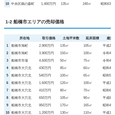
10
中央区鵜の森町
1,400万円
135㎡
240㎡
昭和63年
船橋市エリアの売却価格
所在地
取引価格
土地平米数
延床面積
建築
1
船橋市旭町
2,900万円
135㎡
105㎡
平成24
2
船橋市旭町
3,900万円
150㎡
100㎡
令和4年
3
船橋市市場
4,600万円
50㎡
75㎡
令和4年
4
船橋市大穴北
430万円
85㎡
60㎡
昭和47
5
船橋市大穴北
540万円
100㎡
65㎡
昭和50
6
船橋市大穴北
1,600万円
120㎡
100㎡
平成19
7
船橋市大穴北
410万円
80㎡
70㎡
昭和63
8
船橋市大穴北
650万円
105㎡
90㎡
平成6年
9
船橋市大穴北
950万円
170㎡
165㎡
昭和49
10
船橋市大穴北
1,200万円
130㎡
110㎡
平成11