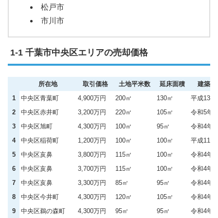
松戸市
市川市
千葉市中央区エリアの売却価格
所在地
取引価格
土地平米数
延床面積
建築年
1
中央区青葉町
4,900万円
200㎡
130㎡
平成13年
2
中央区赤井町
3,200万円
220㎡
105㎡
令和5年
3
中央区旭町
4,300万円
100㎡
95㎡
令和4年
4
中央区稲荷町
1,200万円
100㎡
100㎡
平成11年
5
中央区亥鼻
3,800万円
115㎡
100㎡
令和4年
6
中央区亥鼻
3,700万円
115㎡
100㎡
令和4年
7
中央区亥鼻
3,300万円
85㎡
95㎡
令和4年
8
中央区今井町
4,300万円
120㎡
105㎡
令和4年
9
中央区鵜の森町
4,300万円
95㎡
95㎡
令和4年