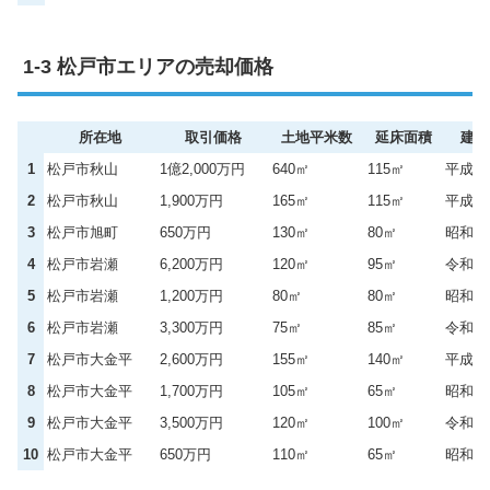
松戸市エリアの売却価格
所在地
取引価格
土地平米数
延床面積
建築
1
松戸市秋山
1億2,000万円
640㎡
115㎡
平成2
2
松戸市秋山
1,900万円
165㎡
115㎡
平成1
3
松戸市旭町
650万円
130㎡
80㎡
昭和6
4
松戸市岩瀬
6,200万円
120㎡
95㎡
令和4
5
松戸市岩瀬
1,200万円
80㎡
80㎡
昭和4
6
松戸市岩瀬
3,300万円
75㎡
85㎡
令和4
7
松戸市大金平
2,600万円
155㎡
140㎡
平成1
8
松戸市大金平
1,700万円
105㎡
65㎡
昭和5
9
松戸市大金平
3,500万円
120㎡
100㎡
令和4
10
松戸市大金平
650万円
110㎡
65㎡
昭和5