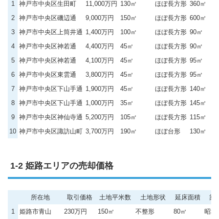
1
神戸市中央区生田町
11,000万円
130㎡
ほぼ長方形
360㎡
2
神戸市中央区磯辺通
9,000万円
150㎡
ほぼ長方形
600㎡
3
神戸市中央区上筒井通
1,400万円
100㎡
ほぼ長方形
90㎡
4
神戸市中央区神若通
4,400万円
45㎡
ほぼ長方形
90㎡
5
神戸市中央区神若通
4,100万円
45㎡
ほぼ長方形
95㎡
6
神戸市中央区東雲通
3,800万円
45㎡
ほぼ長方形
95㎡
7
神戸市中央区下山手通
1,900万円
45㎡
ほぼ長方形
140㎡
8
神戸市中央区下山手通
1,000万円
35㎡
ほぼ長方形
145㎡
9
神戸市中央区神仙寺通
5,200万円
105㎡
ほぼ長方形
115㎡
10
神戸市中央区諏訪山町
3,700万円
190㎡
ほぼ台形
130㎡
姫路エリアの売却価格
所在地
取引価格
土地平米数
土地形状
延床面積
築
1
姫路市青山
230万円
150㎡
不整形
80㎡
昭和