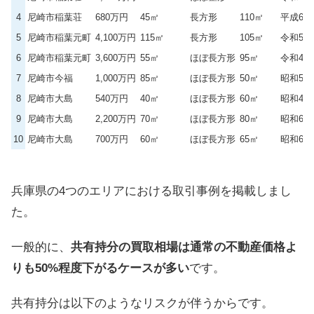
4
尼崎市稲葉荘
680万円
45㎡
長方形
110㎡
平成6年
5
尼崎市稲葉元町
4,100万円
115㎡
長方形
105㎡
令和5年
6
尼崎市稲葉元町
3,600万円
55㎡
ほぼ長方形
95㎡
令和4年
7
尼崎市今福
1,000万円
85㎡
ほぼ長方形
50㎡
昭和55
8
尼崎市大島
540万円
40㎡
ほぼ長方形
60㎡
昭和43
9
尼崎市大島
2,200万円
70㎡
ほぼ長方形
80㎡
昭和61
10
尼崎市大島
700万円
60㎡
ほぼ長方形
65㎡
昭和61
兵庫県の4つのエリアにおける取引事例を掲載しまし
た。
一般的に、
共有持分の買取相場は通常の不動産価格よ
りも50%程度下がるケースが多い
です。
共有持分は以下のようなリスクが伴うからです。