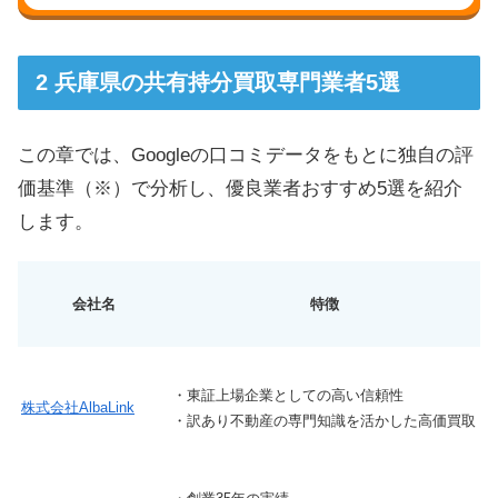
兵庫県の共有持分買取専門業者5選
この章では、Googleの口コミデータをもとに独自の評
価基準（※）で分析し、優良業者おすすめ5選を紹介
します。
会社名
特徴
（
・東証上場企業としての高い信頼性
株式会社AlbaLink
・訳あり不動産の専門知識を活かした高価買取