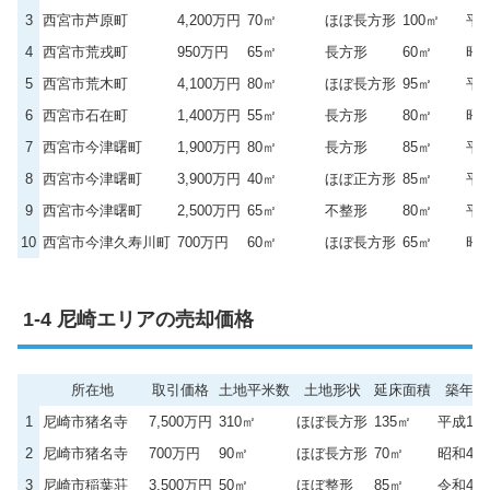
3
西宮市芦原町
4,200万円
70㎡
ほぼ長方形
100㎡
平成
4
西宮市荒戎町
950万円
65㎡
長方形
60㎡
昭和
5
西宮市荒木町
4,100万円
80㎡
ほぼ長方形
95㎡
平成
6
西宮市石在町
1,400万円
55㎡
長方形
80㎡
昭和
7
西宮市今津曙町
1,900万円
80㎡
長方形
85㎡
平成
8
西宮市今津曙町
3,900万円
40㎡
ほぼ正方形
85㎡
平成
9
西宮市今津曙町
2,500万円
65㎡
不整形
80㎡
平
10
西宮市今津久寿川町
700万円
60㎡
ほぼ長方形
65㎡
昭和
尼崎エリアの売却価格
所在地
取引価格
土地平米数
土地形状
延床面積
築年数
1
尼崎市猪名寺
7,500万円
310㎡
ほぼ長方形
135㎡
平成16
2
尼崎市猪名寺
700万円
90㎡
ほぼ長方形
70㎡
昭和40
3
尼崎市稲葉荘
3,500万円
50㎡
ほぼ整形
85㎡
令和4年