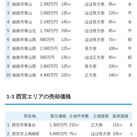
2
姫路市青山
2,300万円
145㎡
ほぼ長方形
95㎡
令和
3
姫路市青山
1,600万円
135㎡
ほぼ長方形
120㎡
平成
4
姫路市青山
2,100万円
145㎡
ほぼ長方形
95㎡
令和
5
姫路市青山北
1,700万円
150㎡
ほぼ長方形
95㎡
平成
6
姫路市青山西
580万円
125㎡
ほぼ長方形
70㎡
昭和
7
姫路市青山西
2,500万円
125㎡
長方形
100㎡
平成
8
姫路市青山西
500万円
130㎡
ほぼ正方形
90㎡
昭和
9
姫路市青山西
1,900万円
125㎡
長方形
100㎡
平成
10
姫路市青山南
4,400万円
220㎡
正方形
140㎡
令和
西宮エリアの売却価格
所在地
取引価格
土地平米数
土地形状
延床面積
築
1
西宮市青葉台
1,300万円
210㎡
正方形
115㎡
昭和
2
西宮市上鳴尾町
5,600万円
75㎡
ほぼ長方形
105㎡
令