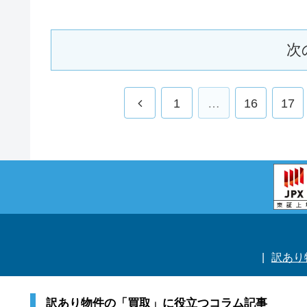
次
前
1
…
16
17
へ
訳あり
訳あり物件の「買取」に役立つコラム記事