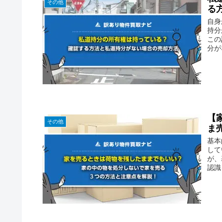
その他
る
自身
持分
この
分が
【
その他
ま
基本
して
が、
認識