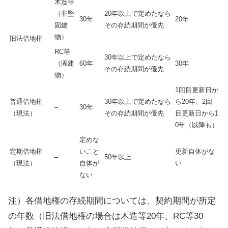
木造等
（非堅
20年以上で定めたなら
30年
20年
固建
その存続期間が優先
物）
旧法借地権
RC等
30年以上で定めたなら
（固建
60年
30年
その存続期間が優先
物）
1回目更新日か
普通借地権
30年以上で定めたなら
ら20年、2回
–
30年
（現法）
その存続期間が優先
目更新日から1
0年（以降も）
定めな
定期借地権
いこと
更新自体がな
–
50年以上
（現法）
自体が
い
ない
注）各借地権の存続期間については、契約期間が所定
の年数（旧法借地権の場合は木造等20年、RC等30