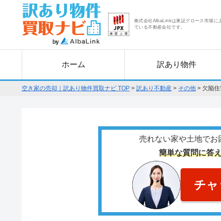
株式会社AlbaLinkは東証グロース市場に
ている不動産会社です。
ホーム
訳あり物件
空き家の売却｜訳あり物件買取ナビ TOP
>
訳あり不動産
>
その他
>
欠陥住
売れない家や土地でお
簡単な質問に答
チャ