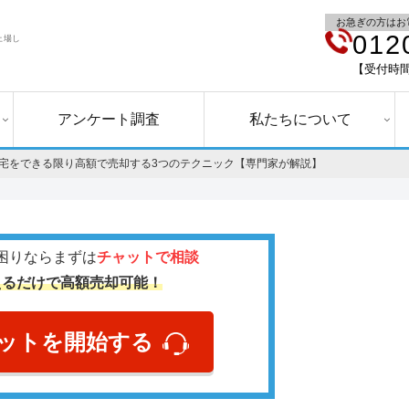
お急ぎの方はお
012
上場し
【受付時間】
アンケート調査
私たちについて
宅をできる限り高額で売却する3つのテクニック【専門家が解説】
困りならまずは
チャットで相談
えるだけで高額売却可能！
ットを開始する