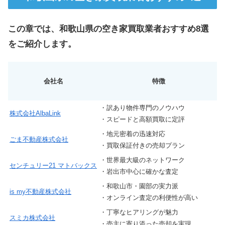
この章では、和歌山県の空き家買取業者おすすめ8選
をご紹介します。
会社名
特徴
・訳あり物件専門のノウハウ
株式会社AlbaLink
9
・スピードと高額買取に定評
・地元密着の迅速対応
ごま不動産株式会社
6
・買取保証付きの売却プラン
・世界最大級のネットワーク
センチュリー21 マトバックス
5
・岩出市中心に確かな査定
・和歌山市・園部の実力派
is my不動産株式会社
–
・オンライン査定の利便性が高い
・丁寧なヒアリングが魅力
スミカ株式会社
5
・売主に寄り添った売却を実現