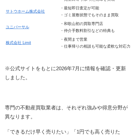
・最短即日査定が可能
サトウホーム株式会社
4
・ゴミ屋敷状態でもそのまま買取
・和歌山初の買取専門店
ユニバーサル
3
・仲介手数料割引などの特典も
・夜間まで営業
株式会社 Limit
2
・仕事帰りの相談も可能な柔軟な対応力
※公式サイトをもとに2026年7月に情報を確認・更新
しました。
専門の不動産買取業者は、それぞれ強みや得意分野が
異なります。
「できるだけ早く売りたい」「1円でも高く売りた