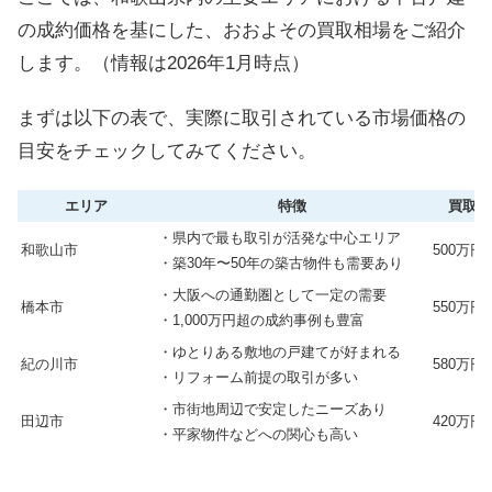
の成約価格を基にした、おおよその買取相場をご紹介
します。（情報は2026年1月時点）
まずは以下の表で、実際に取引されている市場価格の
目安をチェックしてみてください。
エリア
特徴
買取価
・県内で最も取引が活発な中心エリア
和歌山市
500万円
・築30年〜50年の築古物件も需要あり
・大阪への通勤圏として一定の需要
橋本市
550万円
・1,000万円超の成約事例も豊富
・ゆとりある敷地の戸建てが好まれる
紀の川市
580万円
・リフォーム前提の取引が多い
・市街地周辺で安定したニーズあり
田辺市
420万円
・平家物件などへの関心も高い