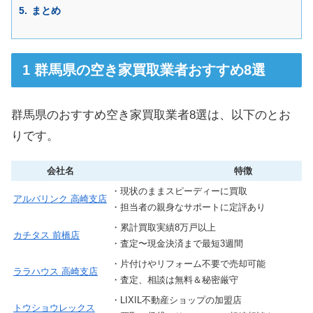
まとめ
群馬県の空き家買取業者おすすめ8選
群馬県のおすすめ空き家買取業者8選は、以下のとお
りです。
会社名
特徴
・現状のままスピーディーに買取
アルバリンク 高崎支店
・担当者の親身なサポートに定評あり
・累計買取実績8万戸以上
カチタス 前橋店
・査定〜現金決済まで最短3週間
・片付けやリフォーム不要で売却可能
ララハウス 高崎支店
・査定、相談は無料＆秘密厳守
・LIXIL不動産ショップの加盟店
トウショウレックス