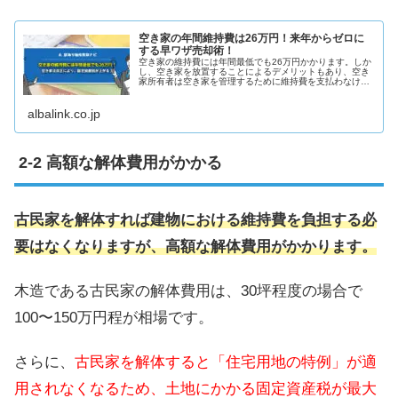
空き家の年間維持費は26万円！来年からゼロに
する早ワザ売却術！
空き家の維持費には年間最低でも26万円かかります。しか
し、空き家を放置することによるデメリットもあり、空き
家所有者は空き家を管理するために維持費を支払わなけれ
ばならない状況です。この記事では、空き家の維持費を節
約・解決する方法をご紹介します。
albalink.co.jp
高額な解体費用がかかる
古民家を解体すれば建物における維持費を負担する必
要はなくなりますが、高額な解体費用がかかります。
木造である古民家の解体費用は、30坪程度の場合で
100〜150万円程が相場です。
さらに、
古民家を解体すると「住宅用地の特例」が適
用されなくなるため、土地にかかる固定資産税が最大