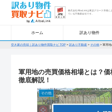
株式会社AlbaLinkは東証グロース市場に
ている不動産会社です。
ホーム
訳あり物件
空き家の売却｜訳あり物件買取ナビ TOP
>
訳あり不動産
>
その他
>
軍用地
軍用地の売買価格相場とは？価
徹底解説！
その他