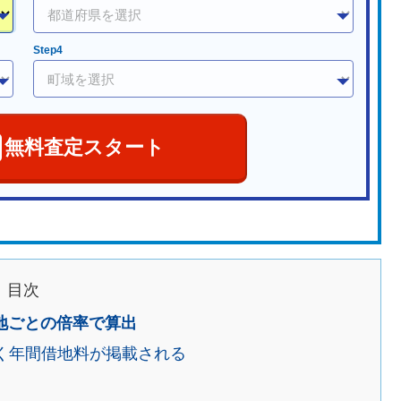
Step4
無料査定スタート
目次
地ごとの倍率で算出
く年間借地料が掲載される