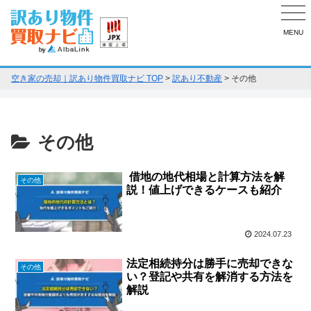
MENU
空き家の売却｜訳あり物件買取ナビ TOP
>
訳あり不動産
>
その他
その他
​​ 借地の地代相場と計算方法を解
その他
説！値上げできるケースも紹介
2024.07.23
法定相続持分は勝手に売却できな
その他
い？登記や共有を解消する方法を
解説