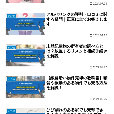
2024.07.23
アルバリンクの評判・口コミに関
その他
する疑問｜正直に全てお答えしま
す
2024.07.22
未登記建物の所有者の調べ方と
その他
は？放置するリスクと相続手続き
を解説
2024.07.17
【線路沿い物件売却の教科書】騒
その他
音や振動のある物件でも売る方法
を解説！
2024.06.25
ひび割れのある家でも売却でき
その他