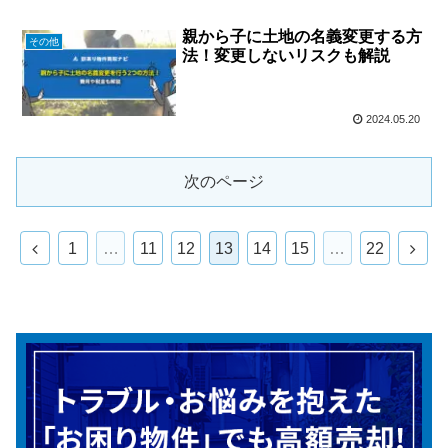
​​親から子に土地の名義変更する方
その他
法！変更しないリスクも解説
2024.05.20
次のページ
前
次
1
…
11
12
13
14
15
…
22
へ
へ