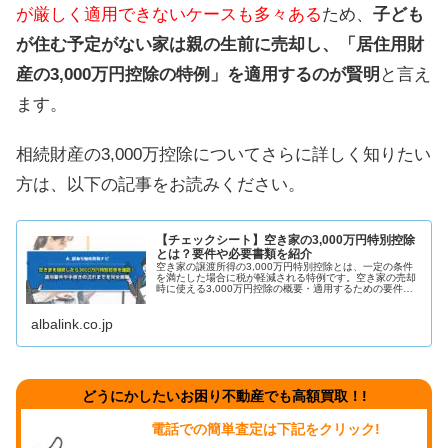
が厳しく適用できないケースも多々ある
ため、
子ども
が住む予定がない家は親の生前に売却し、「居住用財
産の3,000万円控除の特例」を適用するのが賢明
と言え
ます。
相続財産の3,000万控除についてさらに詳しく知りたい
方は、以下の記事をお読みください。
【チェックシート】空き家の3,000万円特別控除
とは？要件や必要書類を紹介
空き家の譲渡所得の3,000万円特別控除とは、一定の条件
を満たした場合に税が軽減される特例です。空き家の売却
時に使える3,000万円控除の概要・適用するための要件・
適用にならないケース・空き家の3,000万円控除を利用し
た場合の計算例について解説します。
albalink.co.jp
どうにかしたいお困り不動産でも高額買取！!
電話での簡単査定は下記をクリック!