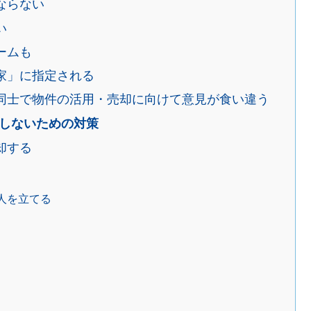
ならない
い
ームも
家」に指定される
同士で物件の活用・売却に向けて意見が食い違う
しないための対策
却する
人を立てる