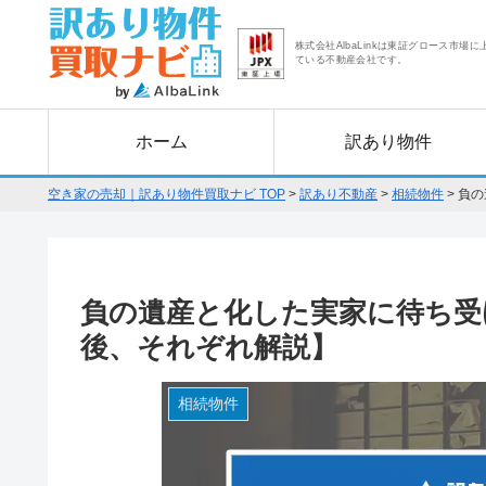
株式会社AlbaLinkは東証グロース市場に
ている不動産会社です。
ホーム
訳あり物件
空き家の売却｜訳あり物件買取ナビ TOP
>
訳あり不動産
>
相続物件
>
負の
負の遺産と化した実家に待ち受
後、それぞれ解説】
相続物件