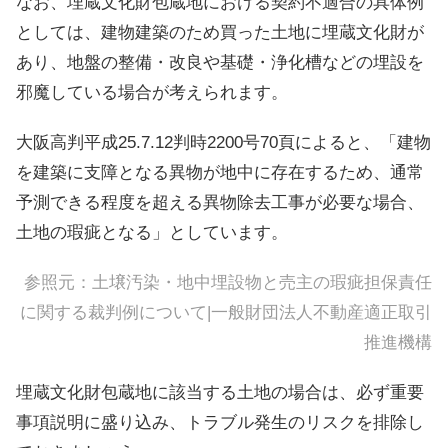
なお、埋蔵文化財包蔵地における契約不適合の具体例
としては、建物建築のため買った土地に埋蔵文化財が
あり、地盤の整備・改良や基礎・浄化槽などの埋設を
邪魔している場合が考えられます。
大阪高判平成25.7.12判時2200号70頁によると、「建物
を建築に支障となる異物が地中に存在するため、通常
予測できる程度を超える異物除去工事が必要な場合、
土地の瑕疵となる」としています。
参照元：
土壌汚染・地中埋設物と売主の瑕疵担保責任
に関する裁判例について|一般財団法人不動産適正取引
推進機構
埋蔵文化財包蔵地に該当する土地の場合は、必ず重要
事項説明に盛り込み、トラブル発生のリスクを排除し