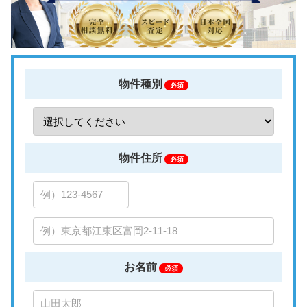
物件種別
必須
物件住所
必須
お名前
必須