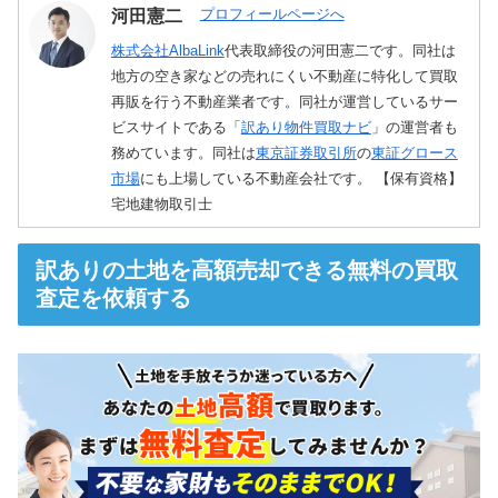
プロフィールページへ
河田憲二
株式会社AlbaLink
代表取締役の河田憲二です。同社は
地方の空き家などの売れにくい不動産に特化して買取
再販を行う不動産業者です。同社が運営しているサー
ビスサイトである「
訳あり物件買取ナビ
」の運営者も
務めています。同社は
東京証券取引所
の
東証グロース
市場
にも上場している不動産会社です。 【保有資格】
宅地建物取引士
訳ありの土地を高額売却できる無料の買取
査定を依頼する