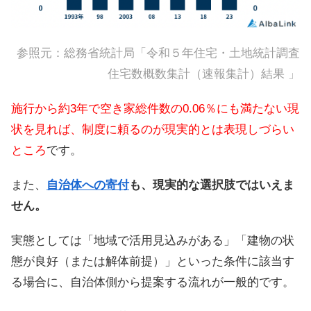
参照元：
総務省統計局「令和５年住宅・土地統計調査
住宅数概数集計（速報集計）結果 」
施行から約3年で空き家総件数の0.06％にも満たない現
状を見れば、制度に頼るのが現実的とは表現しづらい
ところ
です。
また、
自治体への寄付
も、現実的な選択肢ではいえま
せん。
実態としては「地域で活用見込みがある」「建物の状
態が良好（または解体前提）」といった条件に該当す
る場合に、自治体側から提案する流れが一般的です。