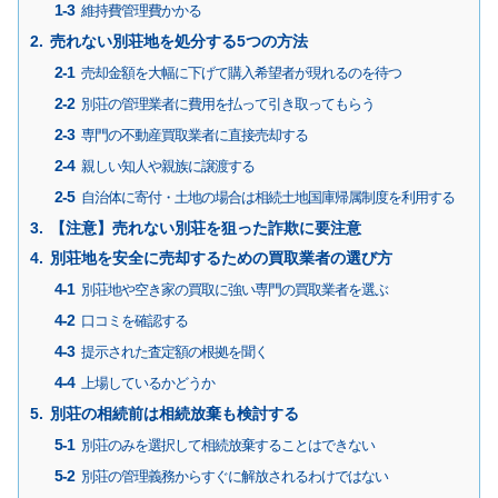
維持費管理費かかる
売れない別荘地を処分する5つの方法
売却金額を大幅に下げて購入希望者が現れるのを待つ
別荘の管理業者に費用を払って引き取ってもらう
専門の不動産買取業者に直接売却する
親しい知人や親族に譲渡する
自治体に寄付・土地の場合は相続土地国庫帰属制度を利用する
【注意】売れない別荘を狙った詐欺に要注意
別荘地を安全に売却するための買取業者の選び方
別荘地や空き家の買取に強い専門の買取業者を選ぶ
口コミを確認する
提示された査定額の根拠を聞く
上場しているかどうか
別荘の相続前は相続放棄も検討する
別荘のみを選択して相続放棄することはできない
別荘の管理義務からすぐに解放されるわけではない