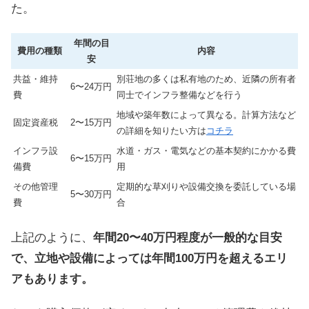
た。
年間の目
費用の種類
内容
安
共益・維持
別荘地の多くは私有地のため、近隣の所有者
6〜24万円
費
同士でインフラ整備などを行う
地域や築年数によって異なる。計算方法など
固定資産税
2〜15万円
の詳細を知りたい方は
コチラ
インフラ設
水道・ガス・電気などの基本契約にかかる費
6〜15万円
備費
用
その他管理
定期的な草刈りや設備交換を委託している場
5〜30万円
費
合
上記のように、
年間20〜40万円程度が一般的な目安
で、立地や設備によっては年間100万円を超えるエリ
アもあります。