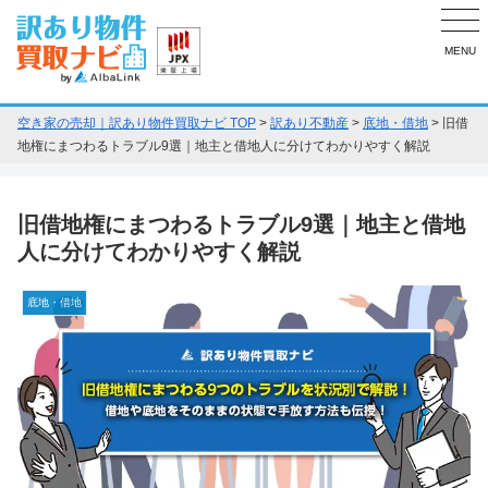
MENU
空き家の売却｜訳あり物件買取ナビ TOP
>
訳あり不動産
>
底地・借地
>
旧借
地権にまつわるトラブル9選｜地主と借地人に分けてわかりやすく解説
旧借地権にまつわるトラブル9選｜地主と借地
人に分けてわかりやすく解説
底地・借地