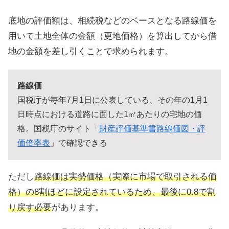
底地の評価額は、相続税などのベースとなる路線価を
用いて土地全体の金額（更地価格）を算出してから借
地の金額を差し引くことで求められます。
路線価
国税庁が毎年7月1日に公表している、その年の1月1
日時点における道路に面した1㎡あたりの宅地の価
格。国税庁のサイト「
財産評価基準書路線価図・評
価倍率表
」で確認できる
ただし
路線価は実勢価格（実際に市場で取引される価
格）の8割ほどに設定されているため、最後に0.8で割
り戻す必要
があります。