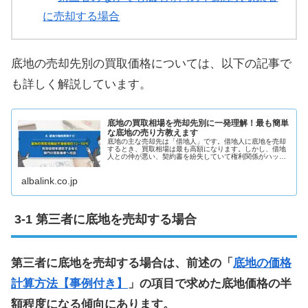
に売却する場合
底地の売却先別の買取価格については、以下の記事で
も詳しく解説しています。
底地の買取相場を売却先別に一発理解！最も簡単
な底地の売り方教えます
底地の主な売却先は「借地人」です。借地人に底地を売却
するとき、買取相場は最も高額になります。しかし、借地
人との仲が悪い、契約書を紛失していて権利関係がハッキ
リしない等で、借地人と話し合うのが困難な場合は、不動
産買取業者に直接売却するのが賢明です。
albalink.co.jp
第三者に底地を売却する場合
第三者に底地を売却する場合は、前述の「
底地の価格
計算方法【事例付き】
」の項目で求めた底地価格の半
額程度になる傾向にあります。