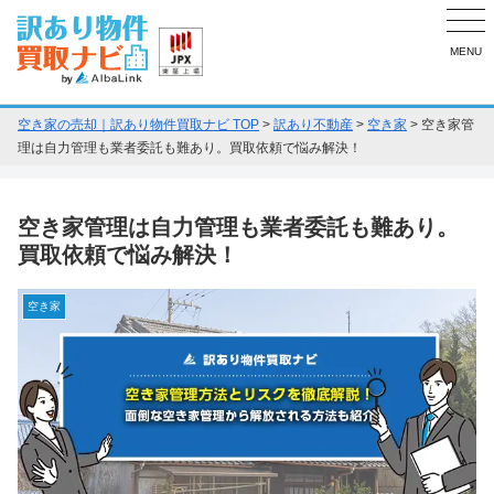
MENU
空き家の売却｜訳あり物件買取ナビ TOP
>
訳あり不動産
>
空き家
>
空き家管
理は自力管理も業者委託も難あり。買取依頼で悩み解決！
空き家管理は自力管理も業者委託も難あり。
買取依頼で悩み解決！
空き家