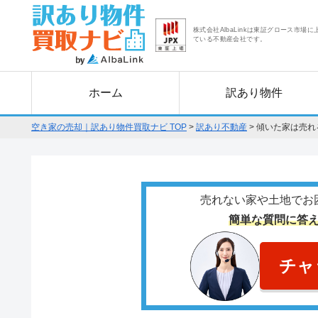
株式会社AlbaLinkは東証グロース市場に
ている不動産会社です。
ホーム
訳あり物件
空き家の売却｜訳あり物件買取ナビ TOP
>
訳あり不動産
>
傾いた家は売れ
売れない家や土地でお
簡単な質問に答
チャ