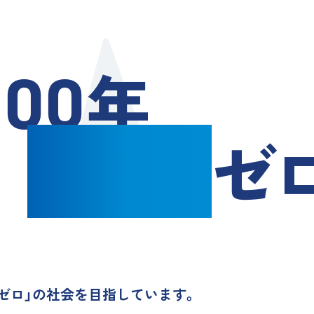
年
1
00
空き家
ゼ
き家ゼロ」の社会を目指しています。