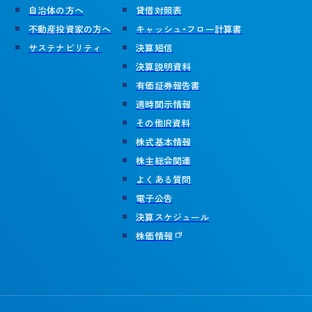
自治体の方へ
貸借対照表
不動産投資家の方へ
キャッシュ・フロー計算書
サステナビリティ
決算短信
決算説明資料
有価証券報告書
適時開示情報
その他IR資料
株式基本情報
株主総会関連
よくある質問
電子公告
決算スケジュール
株価情報