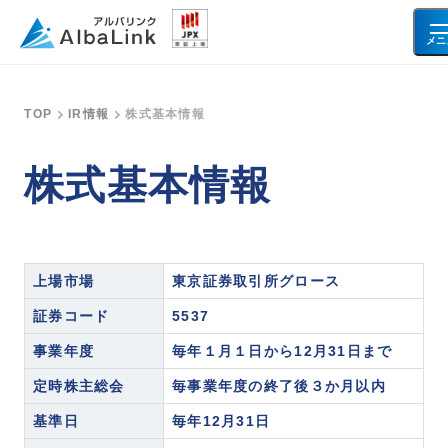
メニ
TOP
IR情報
株式基本情報
空き家・不動産を売りたい方へ
株式基本情報
空き家
事故物件
共有持分
再建築不可物件
借地・底地
土地
上場市場
東京証券取引所グロース
証券コード
5537
お客様の声
事業年度
毎年１月１日から12月31日まで
定時株主総会
毎事業年度の終了後３か月以内
会社情報
基準日
毎年12月31日