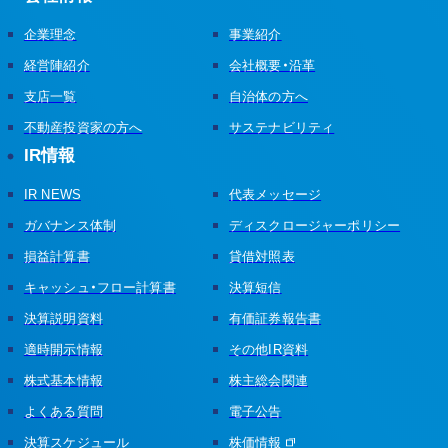
企業理念
事業紹介
経営陣紹介
会社概要・沿革
支店一覧
自治体の方へ
不動産投資家の方へ
サステナビリティ
IR情報
IR NEWS
代表メッセージ
ガバナンス体制
ディスクロージャーポリシー
損益計算書
貸借対照表
キャッシュ・フロー計算書
決算短信
決算説明資料
有価証券報告書
適時開示情報
その他IR資料
株式基本情報
株主総会関連
よくある質問
電子公告
決算スケジュール
株価情報