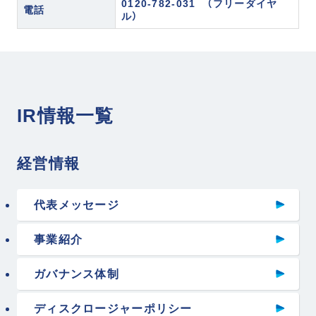
採用サイト
0120-782-031 （フリーダイヤ
電話
ル）
運営メディア
訳あり物件買取プロ
訳あり物件買取ナビ
IR情報一覧
不動産投資の森
空き家買取隊
経営情報
代表メッセージ
事業紹介
ガバナンス体制
ディスクロージャーポリシー