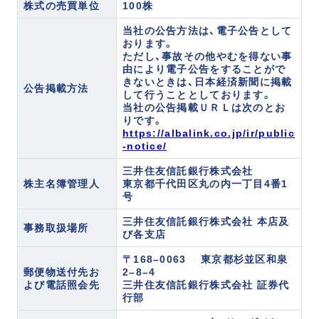
株式の売買単位
100株
企業理念
事業紹介
当社の公告方法は、電子公告として
経営陣紹介
会社概要・沿革
おります。
ただし、事故その他やむを得ない事
支店一覧
サステナビリティ
由により電子公告をすることがで
きないときは、日本経済新聞に掲載
自治体の方へ
不動産投資家の方へ
公告掲載方法
して行うこととしております。
当社の公告掲載ＵＲＬは次のとお
りです。
https://albalink.co.jp/ir/public
IR情報
-notice/
三井住友信託銀行株式会社
株主名簿管理人
東京都千代田区丸の内一丁目4番1
お知らせ
号
三井住友信託銀行株式会社 本店及
不動産売却の無料査定
事務取扱場所
び各支店
相続や不動産に関するご相談
〒168–0063 東京都杉並区和泉
郵便物送付先お
2–8–4
よび電話照会先
三井住友信託銀行株式会社 証券代
その他お問い合わせ
行部