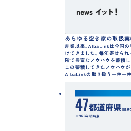
あらゆる空き家の取扱実
創業以来、AlbaLinkは
けてきました。毎年寄せられ
階で豊富なノウハウを蓄積
し
この蓄積してきたノウハウが
AlbaLinkの取り扱う一
対応可能都道府県数
47
都道府県
(離島
※2026年1月時点