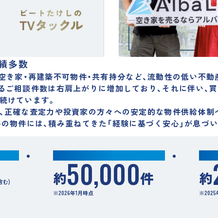
績多数
全国の空き家・再建築不可物件・共有持分など、流動性の低い不
るご相談件数は右肩上がりに増加しており、それに伴い、
買
続けています。
、正確な査定力や投資家の方々への安定的な物件供給体制
件一件の物件には、積み重ねてきた「経験に基づく安心」が息づ
累計相談件数
年間
50,000
約
件
約
含む)
※2026年1月時点
※202