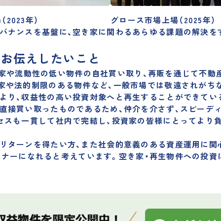
（2023年）
グロース市場上場（2025年）
バナンスを基盤に、空き家に関わるあらゆる課題の解決を
にお伝えしたいこと
で空き家や流動性の低い物件の自社買い取り、再販を通じて不
家や法的制限のある物件など、一般市場では敬遠されがち
より、
収益性の高い投資対象へと再生
することができてい
直接買い取ったものであるため、仲介を介さず、
スピーデ
セスも一貫して社内で完結し、投資家の皆様にとってより
リターンを得たい方、また社会的意義のある資産運用に関
パートナーになれると考えています。空き家・再生物件への投