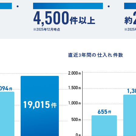
累計買取件数
年間
4,500
件以上
約
※2025年12月時点
※202
直近3年間の仕入れ件数