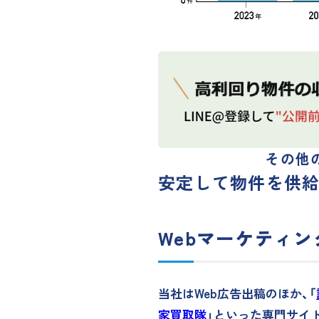
その他
安定して物件を供
Webマーケティ
当社はWeb広告出稿のほか、「
家買取隊
」といった専門サイ