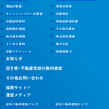
採用サイト
損益計算書
貸借対照表
キャッシュ・フロー計算書
決算短信
決算説明資料
有価証券報告書
運営メディア
適時開示情報
その他IR資料
株式基本情報
株主総会関連
訳あり物件買取プロ
訳あり物件買取ナビ
よくある質問
電子公告
不動産投資の森
空き家買取隊
決算スケジュール
株価情報
お知らせ
空き家・不動産売却の無料査定
その他お問い合わせ
採用サイト
運営メディア
訳あり物件買取プロ
訳あり物件買取ナビ