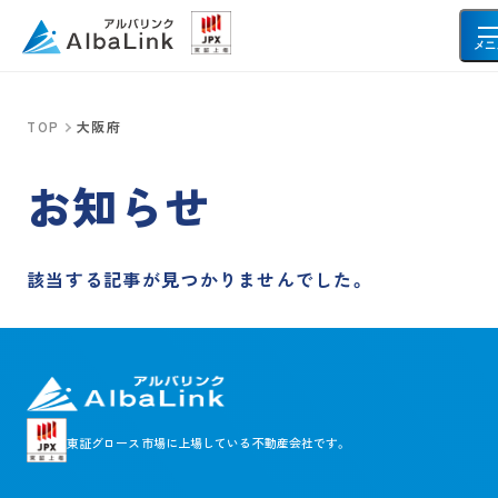
メニ
TOP
大阪府
空き家・不動産を売りたい方へ
お知らせ
空き家
事故物件
共有持分
再建築不可物件
該当する記事が見つかりませんでした。
借地・底地
土地
お客様の声
東証グロース市場に
上場している不動産会社です。
会社情報