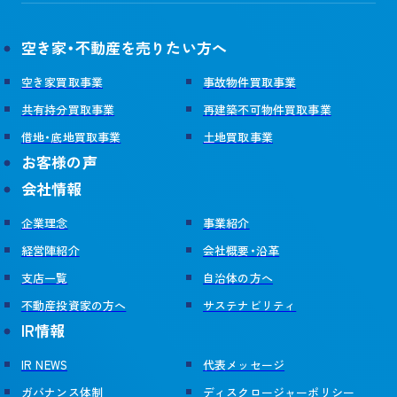
企業理念
事業紹介
空き家・不動産を売りたい方へ
経営陣紹介
会社概要・沿革
空き家買取事業
事故物件買取事業
支店一覧
サステナビリティ
共有持分買取事業
再建築不可物件買取事業
自治体の方へ
不動産投資家の方へ
借地・底地買取事業
土地買取事業
お客様の声
IR情報
会社情報
企業理念
事業紹介
お知らせ
経営陣紹介
会社概要・沿革
支店一覧
自治体の方へ
不動産売却の無料査定
不動産投資家の方へ
サステナビリティ
相続や不動産に関するご相談
IR情報
IR NEWS
代表メッセージ
その他お問い合わせ
ガバナンス体制
ディスクロージャーポリシー