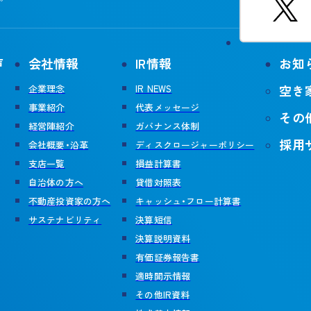
声
会社情報
IR情報
お知
空き
企業理念
IR NEWS
事業紹介
代表メッセージ
その
経営陣紹介
ガバナンス体制
採用
会社概要・沿革
ディスクロージャーポリシー
支店一覧
損益計算書
自治体の方へ
貸借対照表
不動産投資家の方へ
キャッシュ・フロー計算書
サステナビリティ
決算短信
決算説明資料
有価証券報告書
適時開示情報
その他IR資料