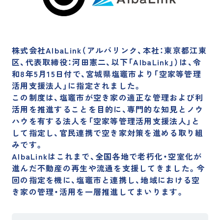
企業理念
事業紹介
経営陣紹介
会社概要・沿革
支店一覧
サステナビリティ
株式会社AlbaLink（アルバリンク、本社：東京都江東
区、代表取締役：河田憲二、以下「AlbaLink」）は、令
自治体の方へ
不動産投資家の方へ
和8年5月15日付で、宮城県塩竈市より「空家等管理
活用支援法人」に指定されました。
IR情報
この制度は、塩竈市が空き家の適正な管理および利
活用を推進することを目的に、専門的な知見とノウ
ハウを有する法人を「空家等管理活用支援法人」と
して指定し、官民連携で空き家対策を進める取り組
お知らせ
みです。
AlbaLinkはこれまで、全国各地で老朽化・空室化が
不動産売却の無料査定
進んだ不動産の再生や流通を支援してきました。今
回の指定を機に、塩竈市と連携し、地域における空
相続や不動産に関するご相談
き家の管理・活用を一層推進してまいります。
その他お問い合わせ