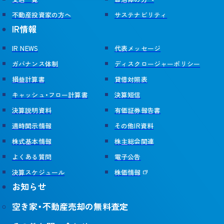
不動産投資家の方へ
サステナビリティ
IR情報
IR NEWS
代表メッセージ
ガバナンス体制
ディスクロージャーポリシー
損益計算書
貸借対照表
キャッシュ・フロー計算書
決算短信
決算説明資料
有価証券報告書
適時開示情報
その他IR資料
株式基本情報
株主総会関連
よくある質問
電子公告
決算スケジュール
株価情報
お知らせ
空き家・不動産売却の無料査定