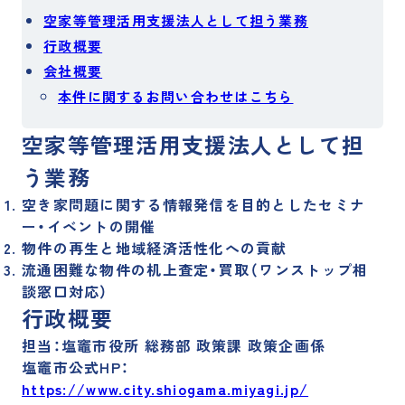
採用サイト
空家等管理活用支援法人として担う業務
行政概要
会社概要
運営メディア
本件に関するお問い合わせはこちら
空家等管理活用支援法人として担
訳あり物件買取プロ
訳あり物件買取ナビ
不動産投資の森
空き家買取隊
う業務
空き家問題に関する情報発信を目的としたセミナ
ー・イベントの開催
物件の再生と地域経済活性化への貢献
流通困難な物件の机上査定・買取（ワンストップ相
談窓口対応）
行政概要
担当：塩竈市役所 総務部 政策課 政策企画係
塩竈市公式HP：
https://www.city.shiogama.miyagi.jp/