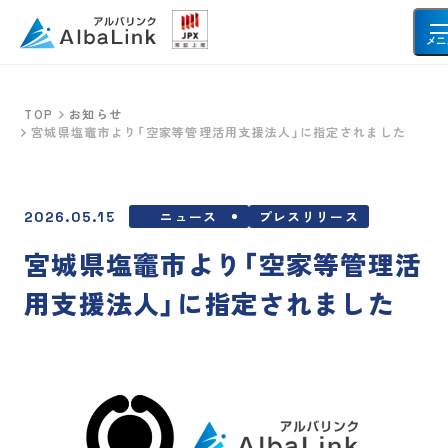
メニ
TOP
お知らせ
宮城県塩竈市より「空家等管理活用支援法人」に指定されました
空き家・不動産を売りたい方へ
空き家
事故物件
ニュース
プレスリリース
2026.05.15
共有持分
再建築不可物件
宮城県塩竈市より「空家等管理活
借地・底地
土地
用支援法人」に指定されました
お客様の声
会社情報