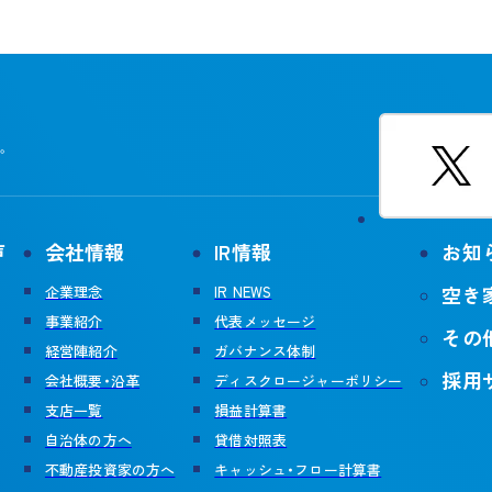
。
声
会社情報
IR情報
お知
空き
企業理念
IR NEWS
事業紹介
代表メッセージ
その
経営陣紹介
ガバナンス体制
採用
会社概要・沿革
ディスクロージャーポリシー
支店一覧
損益計算書
自治体の方へ
貸借対照表
不動産投資家の方へ
キャッシュ・フロー計算書