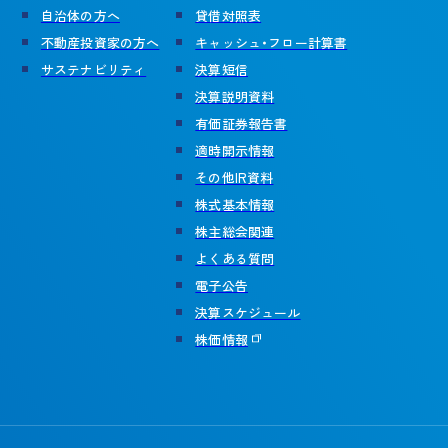
自治体の方へ
貸借対照表
不動産投資家の方へ
キャッシュ・フロー計算書
サステナビリティ
決算短信
決算説明資料
有価証券報告書
適時開示情報
その他IR資料
株式基本情報
株主総会関連
よくある質問
電子公告
決算スケジュール
株価情報