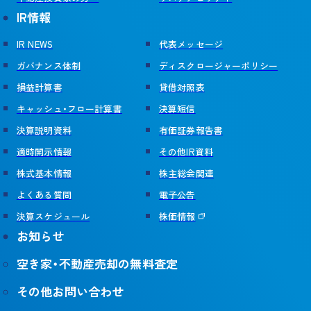
IR情報
IR NEWS
代表メッセージ
ガバナンス体制
ディスクロージャーポリシー
損益計算書
貸借対照表
キャッシュ・フロー計算書
決算短信
決算説明資料
有価証券報告書
適時開示情報
その他IR資料
株式基本情報
株主総会関連
よくある質問
電子公告
決算スケジュール
株価情報
お知らせ
空き家・不動産売却の無料査定
その他お問い合わせ