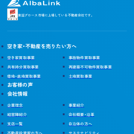
採用サイト
東証グロース市場に
上場している不動産会社です。
運営メディア
空き家・不動産を売りたい方へ
訳あり物件買取プロ
訳あり物件買取ナビ
不動産投資の森
空き家買取隊
空き家買取事業
事故物件買取事業
共有持分買取事業
再建築不可物件買取事業
借地・底地買取事業
土地買取事業
お客様の声
会社情報
企業理念
事業紹介
経営陣紹介
会社概要・沿革
支店一覧
自治体の方へ
不動産投資家の方へ
サステナビリティ