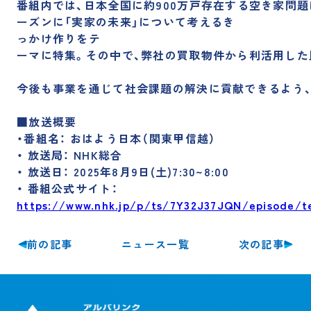
番
組
内
で
は、
日
本
全
国
に
約
900
万
戸
存
在
す
る
空
き
家
問
題
ー
ズ
ン
に
「実
家
の
未
来」
に
つ
い
て
考
え
る
き
企業理念
事業紹介
っ
か
け
作
り
を
テ
経営陣紹介
会社概要・沿革
ー
マ
に
特
集。
そ
の
中
で、
弊
社
の
買
取
物
件
か
ら
利
活
用
し
た
支店一覧
サステナビリティ
今
後
も
事
業
を
通
じ
て
社
会
課
題
の
解
決
に
貢
献
で
き
る
よ
う
自治体の方へ
不動産投資家の方へ
■放
送
概
要
IR情報
・番
組
名
：
お
は
よ
う
日
本
（関
東
甲
信
越）
・
放
送
局
：
NHK
総
合
・
放
送
日
：
2025
年
8
月
9
日
(
土
)
7:30~8:00
・
番
組
公
式
サ
イ
ト
：
お知らせ
https://www.nhk.jp/p/ts/7Y32J37JQN/episode
不動産売却の無料査定
前の記事
次の記事
ニュース一覧
相続や不動産に関するご相談
その他お問い合わせ