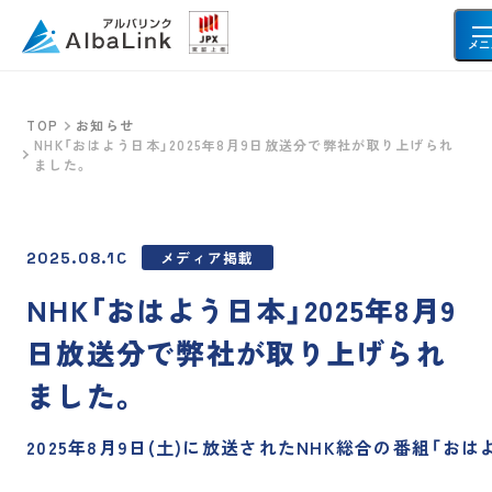
メニ
TOP
お知らせ
NHK「おはよう日本」2025年8月9日放送分で弊社が取り上げられ
空き家・不動産を売りたい方へ
ました。
空き家
事故物件
共有持分
メディア掲載
再建築不可物件
2025.08.10
借地・底地
土地
NHK「おはよう日本」2025年8月9
日放送分で弊社が取り上げられ
お客様の声
ました。
2025
年
8
月
9
日
(
土
)
に
放
送
さ
れ
た
NHK
総
合
の
番
組
「お
は
会社情報