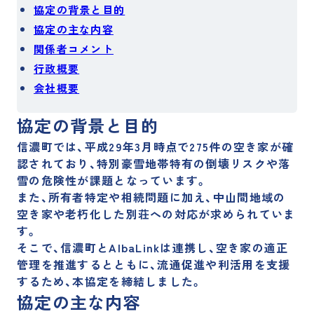
採用サイト
協定の背景と目的
協定の主な内容
関係者コメント
運営メディア
行政概要
会社概要
訳あり物件買取プロ
訳あり物件買取ナビ
協定の背景と目的
不動産投資の森
空き家買取隊
信濃町では、平成29年3月時点で275件の空き家が確
認されており、特別豪雪地帯特有の倒壊リスクや落
雪の危険性が課題となっています。
また、所有者特定や相続問題に加え、中山間地域の
空き家や老朽化した別荘への対応が求められていま
す。
そこで、信濃町とAlbaLinkは連携し、空き家の適正
管理を推進するとともに、流通促進や利活用を支援
するため、本協定を締結しました。
協定の主な内容