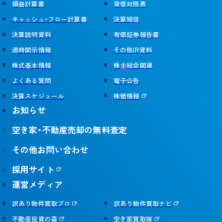
損益計算書
貸借対照表
キャッシュ・フロー計算書
決算短信
決算説明資料
有価証券報告書
適時開示情報
その他IR資料
株式基本情報
株主総会関連
よくある質問
電子公告
決算スケジュール
株価情報
お知らせ
空き家・不動産売却の無料査定
その他お問い合わせ
採用サイト
運営メディア
訳あり物件買取プロ
訳あり物件買取ナビ
不動産投資の森
空き家買取隊