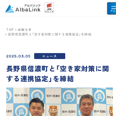
メニ
TOP
お知らせ
長野県信濃町と「空き家対策に関する連携協定」を締結
空き家・不動産を売りたい方へ
空き家
事故物件
ニュース
2025.03.05
共有持分
再建築不可物件
長野県信濃町と「空き家対策に関
借地・底地
土地
する連携協定」を締結
お客様の声
会社情報