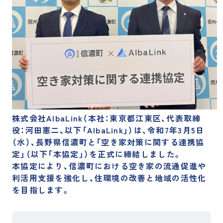
企業理念
事業紹介
経営陣紹介
会社概要・沿革
支店一覧
サステナビリティ
自治体の方へ
不動産投資家の方へ
IR情報
株式会社AlbaLink（本社：東京都江東区、代表取締
役：河田憲二、以下「AlbaLink」）は、令和7年3月5日
お知らせ
（水）、長野県信濃町と「空き家対策に関する連携協
定」（以下「本協定」）を正式に締結しました。
不動産売却の無料査定
本協定により、信濃町における空き家の流通促進や
利活用支援を強化し、住環境の改善と地域の活性化
相続や不動産に関するご相談
を目指します。
その他お問い合わせ