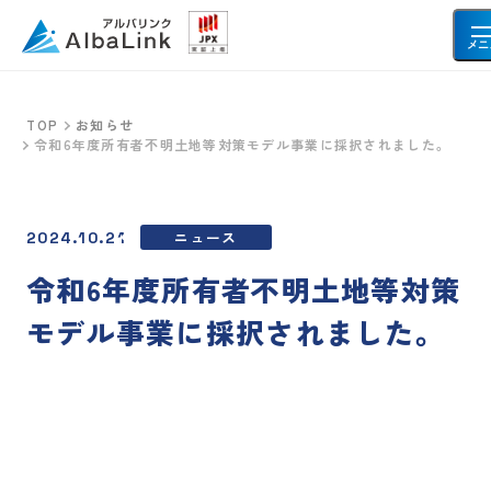
メニ
TOP
お知らせ
令和6年度所有者不明土地等対策モデル事業に採択されました。
空き家・不動産を売りたい方へ
空き家
事故物件
ニュース
2024.10.21
共有持分
再建築不可物件
令和6年度所有者不明土地等対策
借地・底地
土地
モデル事業に採択されました。
お客様の声
会社情報