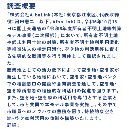
採用サイト
調査概要
「株式会社AlbaLink（本社：東京都江東区、代表取締
役：河田憲二 以下、AlbaLink）は、令和6年10月15
運営メディア
日に国土交通省の「令和6年度所有者不明土地等対策
モデル事業（二次採択）」において、所有者不明土地
や低未利用土地の対策、所有者不明土地利用円滑化
訳あり物件買取プロ
訳あり物件買取ナビ
等推進法人の指定円滑化、空き地の利活用等に資す
不動産投資の森
空き家買取隊
る先導的な取組等を行う団体として採択されまし
た。
商業地としての活力低下によって空き地・空き家が
発生している地域において、空き家・空き地バンク
での相談窓口の開設や意向調査を通して、空き地・
空き家所有者の積極的な利活用の促進を図ります。
また、空き地・空き家の利活用を専門とする企業と
して、市と共同で本モデル事業を実施し、その中で
市職員へのノウハウの蓄積を図り、持続的な空き
地・空き家利活用の体制を構築いたします。
詳細：