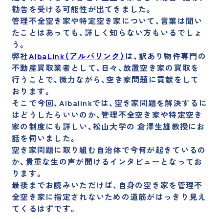
採用サイト
勧告を受ける可能性が出てきました。
管理不全空き家や特定空き家について、言葉は聞い
たことはあっても、詳しく知らない方もいるでしょ
う。
運営メディア
弊社
AlbaLink（アルバリンク）
は、訳あり物件専門の
不動産買取業者として、日々、放置空き家の買取を
訳あり物件買取プロ
訳あり物件買取ナビ
行うことで、微力ながら、空き家問題に貢献をして
おります。
不動産投資の森
空き家買取隊
そこで今回、
Albalinkでは、空き家問題を解決するに
はどうしたらいいのか、管理不全空き家や特定空き
家の制度にも詳しい、松山大学の 倉澤生雄教授にお
話を伺いました。
空き家問題に取り組む自治体で今何が起きているの
か、貴重な生の声が聞けるインタビューとなってお
ります。
最後までお読みいただけば、自身の空き家を管理不
全空き家に指定されないための道筋がはっきり見え
てくるはずです。