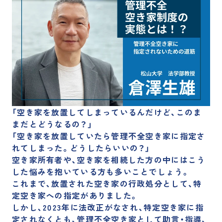
企業理念
事業紹介
経営陣紹介
会社概要・沿革
支店一覧
サステナビリティ
自治体の方へ
不動産投資家の方へ
IR情報
「空き家を放置してしまっているんだけど、このま
まだとどうなるの？」
「空き家を放置していたら管理不全空き家に指定さ
お知らせ
れてしまった。どうしたらいいの？」
空き家所有者や、空き家を相続した方の中にはこう
不動産売却の無料査定
した悩みを抱いている方も多いことでしょう。
これまで、
放置された空き家の行政処分として、特
相続や不動産に関するご相談
定空き家への指定がありました。
その他お問い合わせ
しかし、
2023年に法改正がなされ、特定空き家に指
定されなくとも、管理不全空き家として助言・指導、