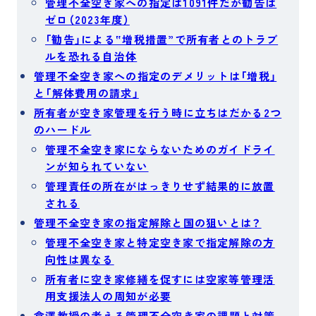
管理不全空き家への指定は1091件だが勧告は
ゼロ（2023年度）
「勧告」による‟増税措置”で所有者とのトラブ
ルを恐れる自治体
管理不全空き家への指定のデメリットは「増税」
と「解体費用の請求」
所有者が空き家管理を行う時に立ちはだかる2つ
のハードル
管理不全空き家にならないためのガイドライ
ンが知られていない
管理責任の所在がはっきりせず結果的に放置
される
管理不全空き家の指定解除と国の狙いとは？
管理不全空き家と特定空き家で指定解除の方
向性は異なる
所有者に空き家修繕を促すには空家等管理活
用支援法人の周知が必要
倉澤教授の考える管理不全空き家の課題と対策