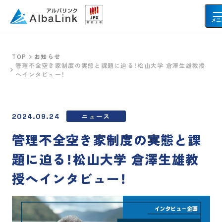
メニ
TOP
お知らせ
管理不全空き家制度の実態と課題に迫る！松山大学 倉澤生雄教授
空き家・不動産を売りたい方へ
へインタビュー！
空き家
事故物件
共有持分
ニュース
再建築不可物件
2024.09.24
借地・底地
土地
管理不全空き家制度の実態と課
題に迫る！松山大学 倉澤生雄教
お客様の声
授へインタビュー！
会社情報