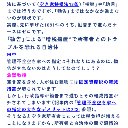
法に基づいて（
空き家特措法13条
）「指導」や「助言」
までは行うのですが、「勧告」まではなかなか進まな
いのが現状です。
実際、
先に挙げた1091件のうち、勧告まで進んだケ
ースはゼロ
です。
「勧告」による‟増税措置”で所有者とのトラ
ブルを恐れる自治体
田中
管理不全空き家への指定はそれなりにあるのに、勧
告がされないのはどうしてなのでしょう？
倉澤教授
空き家を含め、人が住む建物には
固定資産税の軽減
措置
が取られています
しかし、
行政指導が勧告まで進むとその軽減措置が
外されてしまいます
（記事内の「
管理不全空き家へ
の指定の大きなデメリットは2つ
」参照）。
そうなると
空き家所有者にとっては税負担が増える
ことになりますから、所有者と自治体の間で感情的