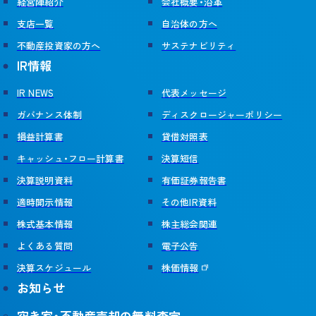
経営陣紹介
会社概要・沿革
支店一覧
自治体の方へ
不動産投資家の方へ
サステナビリティ
IR情報
IR NEWS
代表メッセージ
ガバナンス体制
ディスクロージャーポリシー
損益計算書
貸借対照表
キャッシュ・フロー計算書
決算短信
決算説明資料
有価証券報告書
適時開示情報
その他IR資料
株式基本情報
株主総会関連
よくある質問
電子公告
決算スケジュール
株価情報
お知らせ
空き家・不動産売却の無料査定