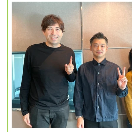
企業理念
事業紹介
経営陣紹介
会社概要・沿革
支店一覧
サステナビリティ
自治体の方へ
不動産投資家の方へ
IR情報
お知らせ
不動産売却の無料査定
相続や不動産に関するご相談
その他お問い合わせ