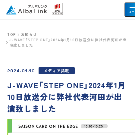
メニ
TOP
お知らせ
J-WAVE「STEP ONE」2024年1月10日放送分に弊社代表河田が出
空き家・不動産を売りたい方へ
演致しました
空き家
事故物件
共有持分
メディア掲載
再建築不可物件
2024.01.10
借地・底地
土地
J-WAVE「STEP ONE」2024年1月
10日放送分に弊社代表河田が出
お客様の声
演致しました
会社情報