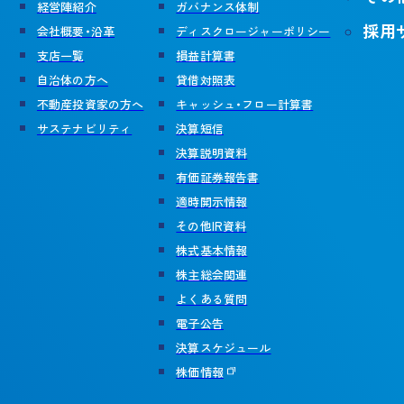
経営陣紹介
ガバナンス体制
採用
会社概要・沿革
ディスクロージャーポリシー
支店一覧
損益計算書
自治体の方へ
貸借対照表
不動産投資家の方へ
キャッシュ・フロー計算書
サステナビリティ
決算短信
決算説明資料
有価証券報告書
適時開示情報
その他IR資料
株式基本情報
株主総会関連
よくある質問
電子公告
決算スケジュール
株価情報